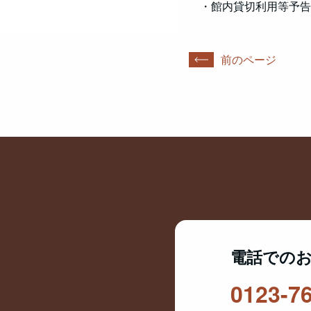
・館内貸切利用等予告
前のページ
電話での
0123-7